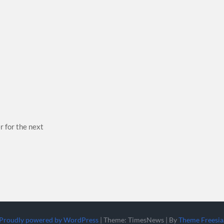
r for the next
Proudly powered by WordPress
|
Theme: TimesNews
|
By
Theme Freesia