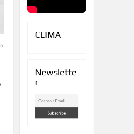
CLIMA
on
s
Newslette
r
e