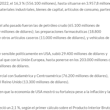
022, el 16,3 % (556.100 millones), hasta situarse en 3.957,8 millon
ateriales industriales, bienes de capital, artículos de consumo, parte
el año pasado fueron las de petróleo crudo (65.100 millones de
0 millones de dólares); las preparaciones farmacéuticas (18.800
y otros artículos caseros (11.000 millones de dólares), y vehículos de
y sensible políticamente en USA, subió 29.400 millones de dólares y
ual que con la Unión Europea, hasta ponerse en los 203.000 millones 
illones de dólares.
rcial con Sudamérica y Centroamérica (76.200 millones de dólares),
l Reino Unido (13.300 millones de dólares).
en que la economía de USA mostró su fortaleza pese a la inflación y l
ió un 2,1 %, según el primer cálculo sobre el Producto Interior Brut