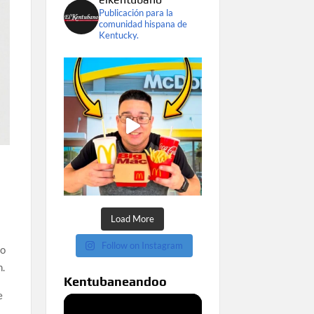
Publicación para la
comunidad hispana de
Kentucky.
Load More
Follow on Instagram
ño
n.
Kentubaneandoo
e