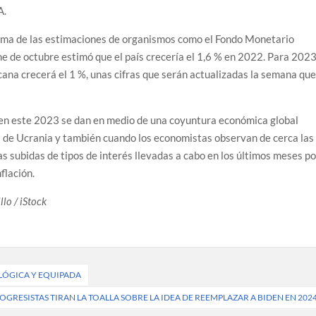
A.
ncima de las estimaciones de organismos como el Fondo Monetario
me de octubre estimó que el país crecería el 1,6 % en 2022. Para 202
ana crecerá el 1 %, unas cifras que serán actualizadas la semana qu
en este 2023 se dan en medio de una coyuntura económica global
 de Ucrania y también cuando los economistas observan de cerca las
s subidas de tipos de interés llevadas a cabo en los últimos meses po
flación.
lo / iStock
LÓGICA Y EQUIPADA
OGRESISTAS TIRAN LA TOALLA SOBRE LA IDEA DE REEMPLAZAR A BIDEN EN 202