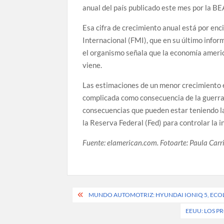
anual del país publicado este mes por la BE
Esa cifra de crecimiento anual está por e
Internacional (FMI), que en su último infor
el organismo señala que la economía americ
viene.
Las estimaciones de un menor crecimiento 
complicada como consecuencia de la guerra
consecuencias que pueden estar teniendo la
la Reserva Federal (Fed) para controlar la in
Fuente: elamerican.com. Fotoarte: Paula Carril
Post
MUNDO AUTOMOTRIZ: HYUNDAI IONIQ 5, ECO
navigation
EEUU: LOS PR