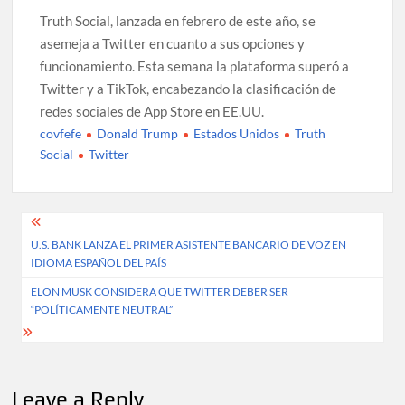
Truth Social, lanzada en febrero de este año, se
asemeja a Twitter en cuanto a sus opciones y
funcionamiento. Esta semana la plataforma superó a
Twitter y a TikTok, encabezando la clasificación de
redes sociales de App Store en EE.UU.
covfefe
Donald Trump
Estados Unidos
Truth
Social
Twitter
Post
U.S. BANK LANZA EL PRIMER ASISTENTE BANCARIO DE VOZ EN
navigation
IDIOMA ESPAÑOL DEL PAÍS
ELON MUSK CONSIDERA QUE TWITTER DEBER SER
“POLÍTICAMENTE NEUTRAL”
Leave a Reply