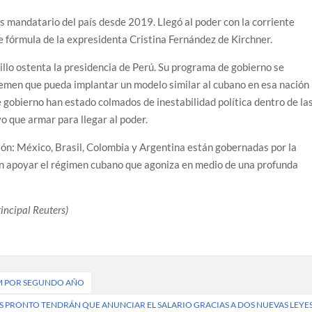
s mandatario del país desde 2019. Llegó al poder con la corriente
 fórmula de la expresidenta Cristina Fernández de Kirchner.
tillo ostenta la presidencia de Perú. Su programa de gobierno se
temen que pueda implantar un modelo similar al cubano en esa nación
 gobierno han estado colmados de inestabilidad política dentro de la
vo que armar para llegar al poder.
ón: México, Brasil, Colombia y Argentina están gobernadas por la
en apoyar el régimen cubano que agoniza en medio de una profunda
rincipal Reuters)
RM POR SEGUNDO AÑO
PRONTO TENDRÁN QUE ANUNCIAR EL SALARIO GRACIAS A DOS NUEVAS LEYE