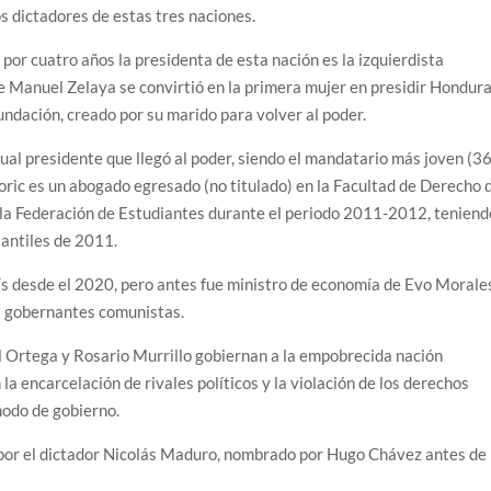
os dictadores de estas tres naciones.
por cuatro años la presidenta de esta nación es la izquierdista
 Manuel Zelaya se convirtió en la primera mujer en presidir Hondura
undación, creado por su marido para volver al poder.
ctual presidente que llegó al poder, siendo el mandatario más joven (3
oric es un abogado egresado (no titulado) en la Facultad de Derecho 
e la Federación de Estudiantes durante el periodo 2011-2012, teniend
iantiles de 2011.
aís desde el 2020, pero antes fue ministro de economía de Evo Morale
s gobernantes comunistas.
el Ortega y Rosario Murrillo gobiernan a la empobrecida nación
a encarcelación de rivales políticos y la violación de los derechos
modo de gobierno.
da por el dictador Nicolás Maduro, nombrado por Hugo Chávez antes de