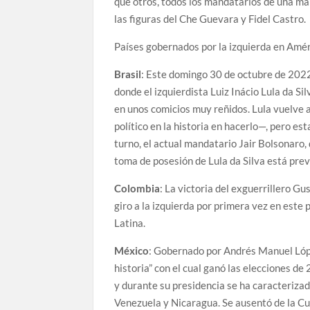
que otros, todos los mandatarios de una ma
las figuras del Che Guevara y Fidel Castro.
Países gobernados por la izquierda en Amér
Brasil
: Este domingo 30 de octubre de 2022 
donde el izquierdista Luiz Inácio Lula da Si
en unos comicios muy reñidos. Lula vuelve 
político en la historia en hacerlo—, pero es
turno, el actual mandatario Jair Bolsonaro, 
toma de posesión de Lula da Silva está prev
Colombia
: La victoria del exguerrillero G
giro a la izquierda por primera vez en este 
Latina.
México
: Gobernado por Andrés Manuel Lóp
historia” con el cual ganó las elecciones d
y durante su presidencia se ha caracterizad
Venezuela y Nicaragua. Se ausentó de la C