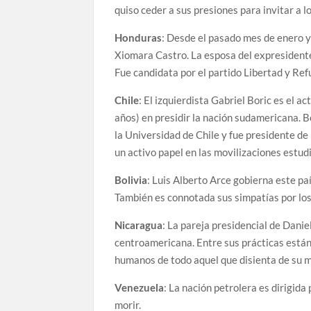
quiso ceder a sus presiones para invitar a l
Honduras
: Desde el pasado mes de enero y 
Xiomara Castro. La esposa del expresidente
Fue candidata por el partido Libertad y Ref
Chile
: El izquierdista Gabriel Boric es el a
años) en presidir la nación sudamericana. B
la Universidad de Chile y fue presidente d
un activo papel en las movilizaciones estud
Bolivia
: Luis Alberto Arce gobierna este p
También es connotada sus simpatías por lo
Nicaragua
: La pareja presidencial de Dani
centroamericana. Entre sus prácticas están l
humanos de todo aquel que disienta de su 
Venezuela
: La nación petrolera es dirigi
morir.