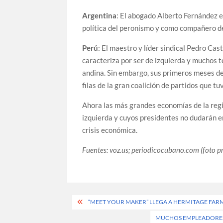
Argentina
: El abogado Alberto Fernández e
política del peronismo y como compañero de
Perú
: El maestro y líder sindical Pedro Cas
caracteriza por ser de izquierda y muchos 
andina. Sin embargo, sus primeros meses de
filas de la gran coalición de partidos que tu
Ahora las más grandes economías de la regi
izquierda y cuyos presidentes no dudarán 
crisis económica.
Fuentes: voz.us; periodicocubano.com
(foto p
Post
“MEET YOUR MAKER” LLEGA A HERMITAGE FA
navigation
MUCHOS EMPLEADORES 