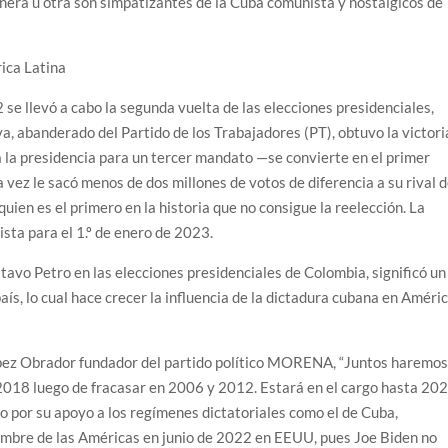
nera u otra son simpatizantes de la Cuba comunista y nostálgicos de
ica Latina
se llevó a cabo la segunda vuelta de las elecciones presidenciales,
lva, abanderado del Partido de los Trabajadores (PT), obtuvo la victori
a la presidencia para un tercer mandato —se convierte en el primer
ta vez le sacó menos de dos millones de votos de diferencia a su rival 
quien es el primero en la historia que no consigue la reelección. La
ista para el 1.º de enero de 2023.
ustavo Petro en las elecciones presidenciales de Colombia, significó un
país, lo cual hace crecer la influencia de la dictadura cubana en Améri
ez Obrador fundador del partido político MORENA, “Juntos haremo
e 2018 luego de fracasar en 2006 y 2012. Estará en el cargo hasta 20
o por su apoyo a los regímenes dictatoriales como el de Cuba,
umbre de las Américas en junio de 2022 en EEUU, pues Joe Biden no