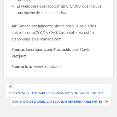
El vuelo será operado por un CRJ 900, que incluye
una opción de clase ejecutiva.
Air Canada actualmente ofrece dos vuelos diarios
entre Toronto (YYZ) y CVG. Los boletos ya están
disponibles en aircanada.com.
Fuente
: lanereport.com,
Traducido por
: David
Vázquez
Fuente foto
: www.freepick.es
Post
EL TOYOTA PRIUS ESTABLECE UN RÉCORD MUNDIAL GUINNESS™
navigation
CONDADO DE LAUREL. LAS ESCUELAS REABRIRÁN EL MARTES