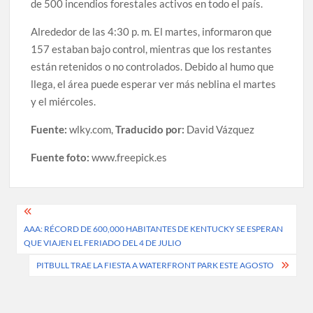
de 500 incendios forestales activos en todo el país.
Alrededor de las 4:30 p. m. El martes, informaron que
157 estaban bajo control, mientras que los restantes
están retenidos o no controlados. Debido al humo que
llega, el área puede esperar ver más neblina el martes
y el miércoles.
Fuente:
wlky.com,
Traducido por:
David Vázquez
Fuente foto:
www.freepick.es
Post
AAA: RÉCORD DE 600,000 HABITANTES DE KENTUCKY SE ESPERAN
navigation
QUE VIAJEN EL FERIADO DEL 4 DE JULIO
PITBULL TRAE LA FIESTA A WATERFRONT PARK ESTE AGOSTO