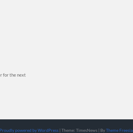
r for the next
Proudly powered by WordPress
|
Theme: TimesNews
|
By
Theme Freesia