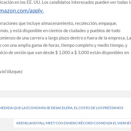
icación en los EE. UU. Los candidatos interesados ​​pueden ver todas l
mazon.com/apply.
eraciones que incluye almacenamiento, recolección, empaque,
y más, y está disponible en cientos de ciudades y pueblos de todo
omienzo de una carrera a largo plazo dentro o fuera de la empresa. L
ene con una amplia gama de horas, tiempo completo y medio tiempo, y
nicio de sesión que van desde $ 1,000 a $ 3,000 están disponibles en
vid Vázquez
A MEDIDA QUE LA ECONOMÍA SE DESACELERA, EL COSTO DE LOS PRÉSTAMOS
KEENELAND FALL MEET CON DINERO RÉCORD COMIENZA EL VIERNE