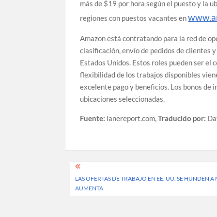
más de $19 por hora según el puesto y la ub
www.a
regiones con puestos vacantes en
Amazon está contratando para la red de op
clasificación, envío de pedidos de clientes 
Estados Unidos. Estos roles pueden ser el c
flexibilidad de los trabajos disponibles vi
excelente pago y beneficios. Los bonos de i
ubicaciones seleccionadas.
Fuente:
lanereport.com,
Traducido por:
Da
Post
LAS OFERTAS DE TRABAJO EN EE. UU. SE HUNDEN 
navigation
AUMENTA