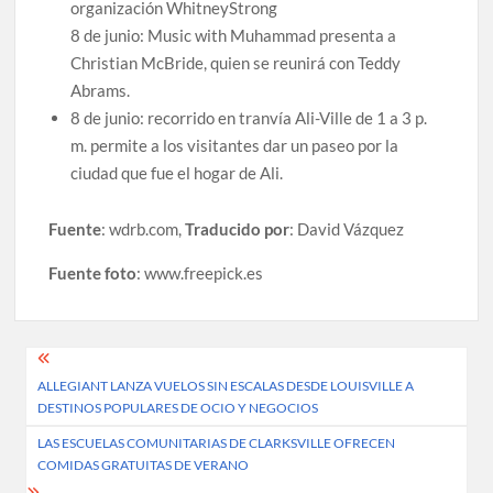
organización WhitneyStrong
8 de junio: Music with Muhammad presenta a
Christian McBride, quien se reunirá con Teddy
Abrams.
8 de junio: recorrido en tranvía Ali-Ville de 1 a 3 p.
m. permite a los visitantes dar un paseo por la
ciudad que fue el hogar de Ali.
Fuente
: wdrb.com,
Traducido por
: David Vázquez
Fuente foto
: www.freepick.es
Post
ALLEGIANT LANZA VUELOS SIN ESCALAS DESDE LOUISVILLE A
navigation
DESTINOS POPULARES DE OCIO Y NEGOCIOS
LAS ESCUELAS COMUNITARIAS DE CLARKSVILLE OFRECEN
COMIDAS GRATUITAS DE VERANO