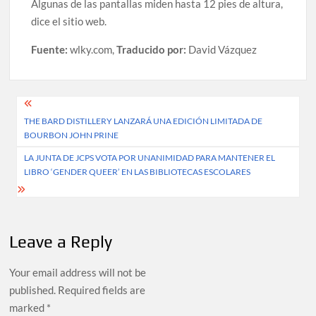
Algunas de las pantallas miden hasta 12 pies de altura,
dice el sitio web.
Fuente:
wlky.com,
Traducido por:
David Vázquez
Post
THE BARD DISTILLERY LANZARÁ UNA EDICIÓN LIMITADA DE
navigation
BOURBON JOHN PRINE
LA JUNTA DE JCPS VOTA POR UNANIMIDAD PARA MANTENER EL
LIBRO ‘GENDER QUEER’ EN LAS BIBLIOTECAS ESCOLARES
Leave a Reply
Your email address will not be
published.
Required fields are
marked
*