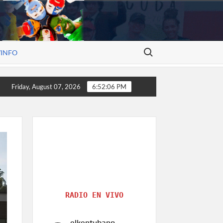
Search for:
/INFO
nstruye historia, el arte de Alexander V. Molina
Rostros
Friday, August 07, 2026
6:52:06 PM
RADIO EN VIVO
elkentubano