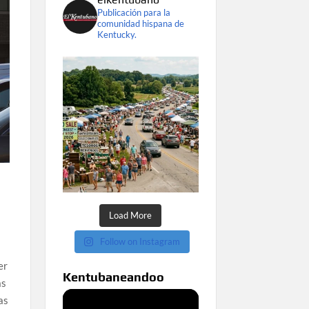
Publicación para la
comunidad hispana de
Kentucky.
Load More
Follow on Instagram
er
Kentubaneandoo
as
as