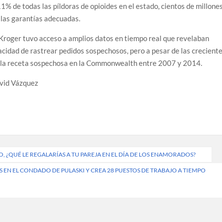
 de todas las píldoras de opioides en el estado, cientos de millone
 las garantías adecuadas.
Kroger tuvo acceso a amplios datos en tiempo real que revelaban
acidad de rastrear pedidos sospechosos, pero a pesar de las crecient
sola receta sospechosa en la Commonwealth entre 2007 y 2014.
vid Vázquez
RIO, ¿QUÉ LE REGALARÍAS A TU PAREJA EN EL DÍA DE LOS ENAMORADOS?
S EN EL CONDADO DE PULASKI Y CREA 28 PUESTOS DE TRABAJO A TIEMPO