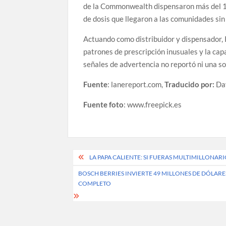
de la Commonwealth dispensaron más del 11%
de dosis que llegaron a las comunidades sin
Actuando como distribuidor y dispensador, 
patrones de prescripción inusuales y la cap
señales de advertencia no reportó ni una 
Fuente
: lanereport.com,
Traducido por:
Da
Fuente foto
: www.freepick.es
Post
LA PAPA CALIENTE: SI FUERAS MULTIMILLONA
navigation
BOSCH BERRIES INVIERTE 49 MILLONES DE DÓLARE
COMPLETO