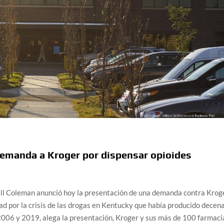
demanda a Kroger por dispensar opioides
ll Coleman anunció hoy la presentación de una demanda contra Krog
ad por la crisis de las drogas en Kentucky que había producido decen
2006 y 2019, alega la presentación, Kroger y sus más de 100 farmaci