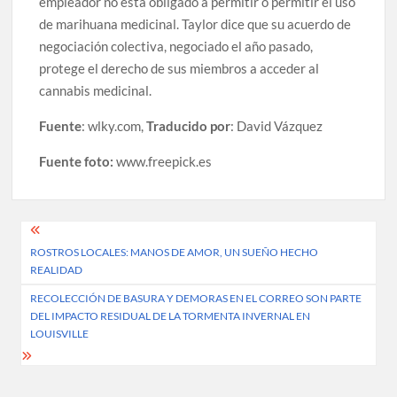
empleador no está obligado a permitir o permitir el uso
de marihuana medicinal. Taylor dice que su acuerdo de
negociación colectiva, negociado el año pasado,
protege el derecho de sus miembros a acceder al
cannabis medicinal.
Fuente
: wlky.com,
Traducido por
: David Vázquez
Fuente foto:
www.freepick.es
Post
ROSTROS LOCALES: MANOS DE AMOR, UN SUEÑO HECHO
navigation
REALIDAD
RECOLECCIÓN DE BASURA Y DEMORAS EN EL CORREO SON PARTE
DEL IMPACTO RESIDUAL DE LA TORMENTA INVERNAL EN
LOUISVILLE