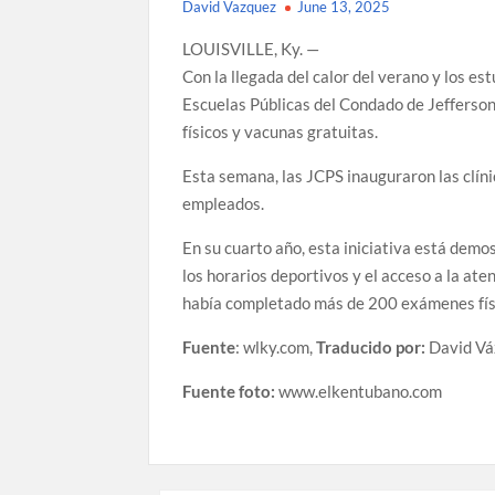
David Vazquez
June 13, 2025
LOUISVILLE, Ky. —
Con la llegada del calor del verano y los e
Escuelas Públicas del Condado de Jefferso
físicos y vacunas gratuitas.
Esta semana, las JCPS inauguraron las clíni
empleados.
En su cuarto año, esta iniciativa está demo
los horarios deportivos y el acceso a la at
había completado más de 200 exámenes físic
Fuente
: wlky.com,
Traducido por:
David Vá
Fuente foto:
www.elkentubano.com