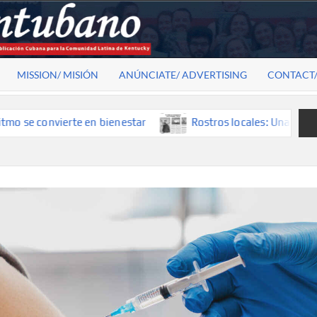
MISSION/ MISIÓN
ANÚNCIATE/ ADVERTISING
CONTACT
convierte en bienestar
Rostros locales: Una mirada que co