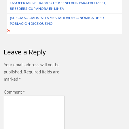
LAS OFERTAS DE TRABAJO DE KEENELAND PARA FALL MEET,
navigation
BREEDERS ‘CUP AHORA EN LÍNEA
¿SUECIA SOCIALISTA? LA MENTALIDAD ECONÓMICA DE SU
POBLACIÓN DICE QUE NO
Leave a Reply
Your email address will not be
published.
Required fields are
marked
*
Comment
*