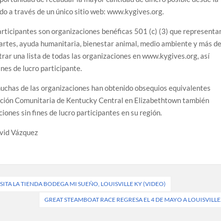
do a través de un único sitio web: www.kygives.org.
articipantes son organizaciones benéficas 501 (c) (3) que representa
 artes, ayuda humanitaria, bienestar animal, medio ambiente y más d
ar una lista de todas las organizaciones en www.kygives.org, así
ines de lucro participante.
 muchas de las organizaciones han obtenido obsequios equivalentes
ación Comunitaria de Kentucky Central en Elizabethtown también
iones sin fines de lucro participantes en su región.
vid Vázquez
TA LA TIENDA BODEGA MI SUEÑO, LOUISVILLE KY (VIDEO)
GREAT STEAMBOAT RACE REGRESA EL 4 DE MAYO A LOUISVILLE