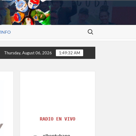
Search for:
/INFO
e construye historia, el arte de Alexander V. Molina
Rost
Thursday, August 06, 2026
1:49:32 AM
RADIO EN VIVO
elkentubano