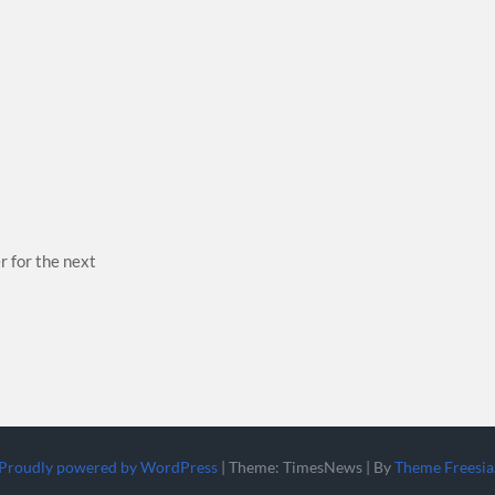
r for the next
Proudly powered by WordPress
|
Theme: TimesNews
|
By
Theme Freesia