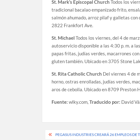
St. Mark’s Episcopal Church
Todos los viern
tradicional bacalao empanizado frito, ensal
salmón ahumado, arroz pilaf y galletas con
2822 Frankfort Ave.
St. Michael
Todos los viernes, del 4 de marzo 
autoservicio disponible a las 4:30 p. m. a la
papas fritas, judías verdes, macarrones con
gluten también. Ubicado en 3705 Stone Lak
St. Rita Catholic Church
Del viernes 4 de ma
horno, ostras enrolladas, judías verdes, mac
aros de cebolla. Ubicado en 8709 Preston 
Fuente:
wlky.com,
Traducido por:
David Vá
Post
PEGASUS INDUSTRIES CREARÁ 26 EMPLEOS DE 