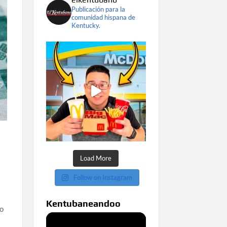
Publicación para la
comunidad hispana de
Kentucky.
Load More
Follow on Instagram
Kentubaneandoo
so