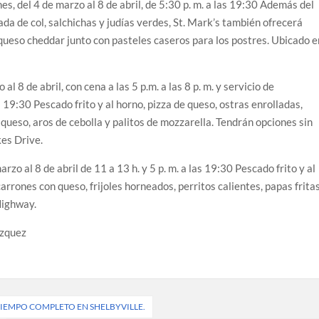
es, del 4 de marzo al 8 de abril, de 5:30 p. m. a las 19:30 Además del
ada de col, salchichas y judías verdes, St. Mark’s también ofrecerá
 queso cheddar junto con pasteles caseros para los postres. Ubicado e
al 8 de abril, con cena a las 5 p.m. a las 8 p. m. y servicio de
s 19:30 Pescado frito y al horno, pizza de queso, ostras enrolladas,
 queso, aros de cebolla y palitos de mozzarella. Tendrán opciones sin
es Drive.
rzo al 8 de abril de 11 a 13 h. y 5 p. m. a las 19:30 Pescado frito y al
arrones con queso, frijoles horneados, perritos calientes, papas frita
Highway.
zquez
TIEMPO COMPLETO EN SHELBYVILLE.