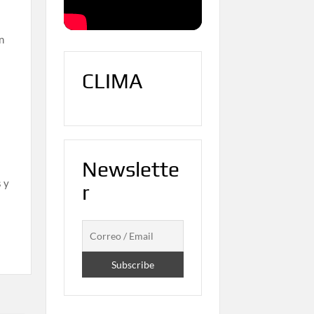
n
CLIMA
Newslette
s y
r