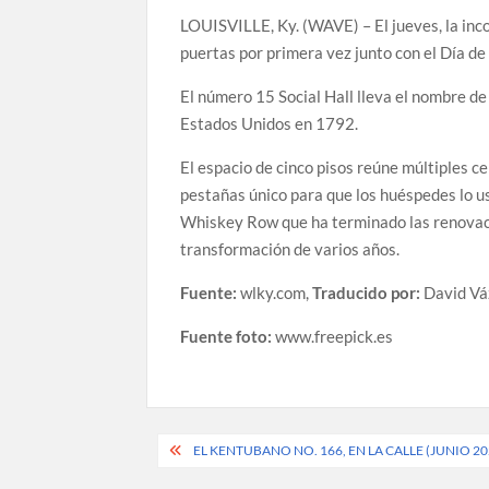
LOUISVILLE, Ky. (WAVE) – El jueves, la in
puertas por primera vez junto con el Día de
El número 15 Social Hall lleva el nombre de
Estados Unidos en 1792.
El espacio de cinco pisos reúne múltiples c
pestañas único para que los huéspedes lo us
Whiskey Row que ha terminado las renovaci
transformación de varios años.
Fuente:
wlky.com,
Traducido por:
David V
Fuente foto:
www.freepick.es
Post
EL KENTUBANO NO. 166, EN LA CALLE (JUNIO 20
navigation