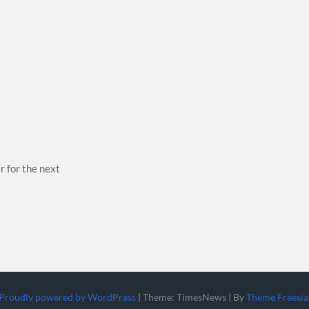
r for the next
Proudly powered by WordPress
|
Theme: TimesNews
|
By
Theme Freesia