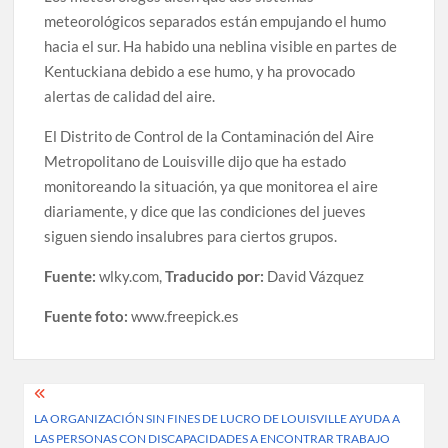
meteorológicos separados están empujando el humo
hacia el sur. Ha habido una neblina visible en partes de
Kentuckiana debido a ese humo, y ha provocado
alertas de calidad del aire.
El Distrito de Control de la Contaminación del Aire
Metropolitano de Louisville dijo que ha estado
monitoreando la situación, ya que monitorea el aire
diariamente, y dice que las condiciones del jueves
siguen siendo insalubres para ciertos grupos.
Fuente:
wlky.com,
Traducido por:
David Vázquez
Fuente foto:
www.freepick.es
Post
LA ORGANIZACIÓN SIN FINES DE LUCRO DE LOUISVILLE AYUDA A
navigation
LAS PERSONAS CON DISCAPACIDADES A ENCONTRAR TRABAJO