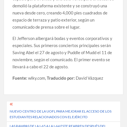
demolió la plataforma existente y se construyó una
nueva desde cero, creando 4,000 pies cuadrados de
espacio de terraza y patio exterior, según un
comunicado de prensa sobre el lugar.
El Jefferson albergará bodas y eventos corporativos y
especiales. Sus primeros conciertos principales serán
Saving Abel el 27 de agosto y Puddle of Mudd el 11 de
noviembre, según el comunicado. El primer evento se
llevará a cabo el 22 de agosto.
Fuente:
wlky.com,
Traducido por:
David Vázquez
Post
NUEVO CENTRO DE LA UOFL PARA MEJORAR EL ACCESO DE LOS
navigation
ESTUDIANTES RELACIONADOS CON EL EJÉRCITO
LAS RAMPAS DE LA I-65 A LA I-64 ESTE REABREN DESPUÉS DEL