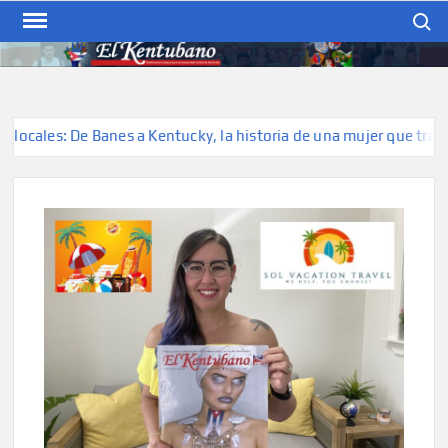
Skip
Search
to
content
EL KENTUBANO
Publicación cubana para la
cubana para la comunidad
hispana de Kentucky
cales: De Banes a Kentucky, la historia de una mujer que transfor