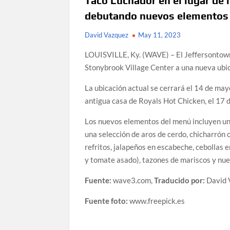
Taco Luchador en el lugar de
debutando nuevos elementos
David Vazquez
May 11, 2023
LOUISVILLE, Ky. (WAVE) – El Jeffersontown
Stonybrook Village Center a una nueva ubi
La ubicación actual se cerrará el 14 de may
antigua casa de Royals Hot Chicken, el 17
Los nuevos elementos del menú incluyen un 
una selección de aros de cerdo, chicharrón o
refritos, jalapeños en escabeche, cebollas 
y tomate asado), tazones de mariscos y nue
Fuente:
wave3.com,
Traducido por:
David 
Fuente foto:
www.freepick.es