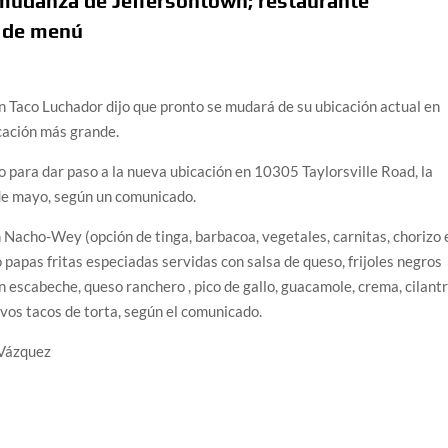
 mudanza de Jeffersontown; restaurante
 de menú
 Taco Luchador dijo que pronto se mudará de su ubicación actual en
cación más grande.
o para dar paso a la nueva ubicación en 10305 Taylorsville Road, la
 de mayo, según un comunicado.
Nacho-Wey (opción de tinga, barbacoa, vegetales, carnitas, chorizo 
 papas fritas especiadas servidas con salsa de queso, frijoles negros
en escabeche, queso ranchero , pico de gallo, guacamole, crema, cilant
vos tacos de torta, según el comunicado.
Vázquez