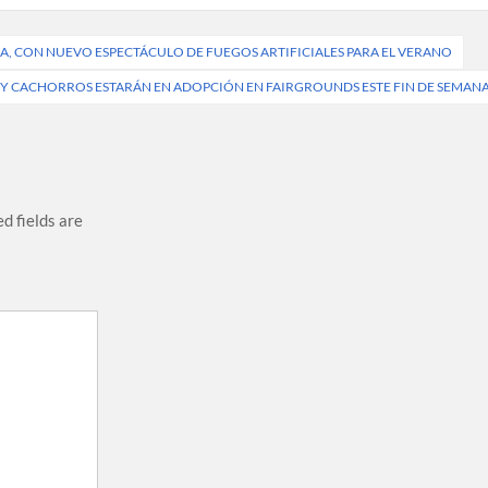
A, CON NUEVO ESPECTÁCULO DE FUEGOS ARTIFICIALES PARA EL VERANO
 Y CACHORROS ESTARÁN EN ADOPCIÓN EN FAIRGROUNDS ESTE FIN DE SEMAN
d fields are