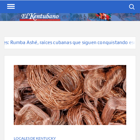
Skip
Search
to
content
EL KENTUBANO
Publicación cubana para la
cubana para la comunidad
hispana de Kentucky
: Rumba Ashé, raíces cubanas que siguen conquistando escenari
LOCALES DE KENTUCKY