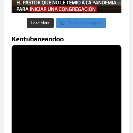
Load More
Follow on Instagram
Kentubaneandoo