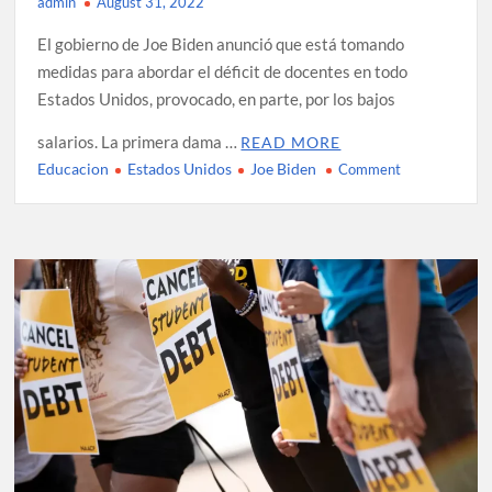
admin
August 31, 2022
El gobierno de Joe Biden anunció que está tomando
medidas para abordar el déficit de docentes en todo
Estados Unidos, provocado, en parte, por los bajos
salarios. La primera dama …
READ MORE
Educacion
Estados Unidos
Joe Biden
on
Comment
Gobierno
procura
abordar
déficit
de
maestros