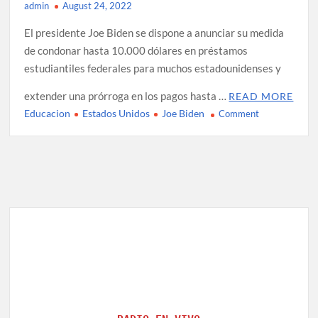
admin
August 24, 2022
El presidente Joe Biden se dispone a anunciar su medida
de condonar hasta 10.000 dólares en préstamos
estudiantiles federales para muchos estadounidenses y
extender una prórroga en los pagos hasta …
READ MORE
Educacion
Estados Unidos
Joe Biden
on
Comment
Biden
prepara
plan
para
“condonar”
préstamos
estudiantiles
federales