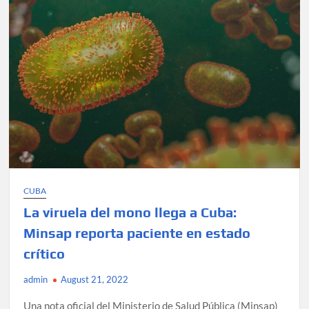
resistir
a
fármaco
CUBA
La viruela del mono llega a Cuba:
Minsap reporta paciente en estado
crítico
admin
August 21, 2022
Una nota oficial del Ministerio de Salud Pública (Minsap)