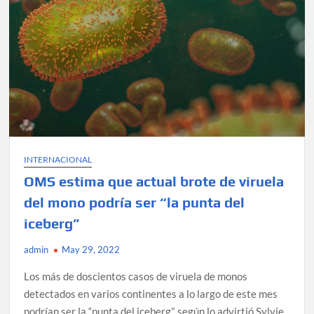
la
viruela
símica
INTERNACIONAL
OMS estima que actual brote de viruela
del mono podría ser “la punta del
iceberg”
admin
May 29, 2022
Los más de doscientos casos de viruela de monos
detectados en varios continentes a lo largo de este mes
podrían ser la “punta del iceberg”, según lo advirtió Sylvie