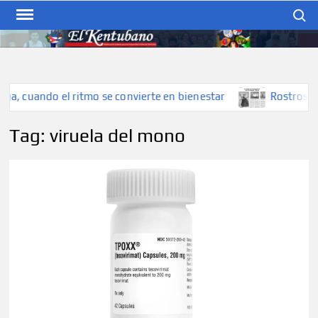
Skip
Search
to
content
EL KENTUBANO
Publicación cubana para la
cubana para la comunidad
hispana de Kentucky
 ritmo se convierte en bienestar
Rostros locales: Una mir
Tag:
viruela del mono