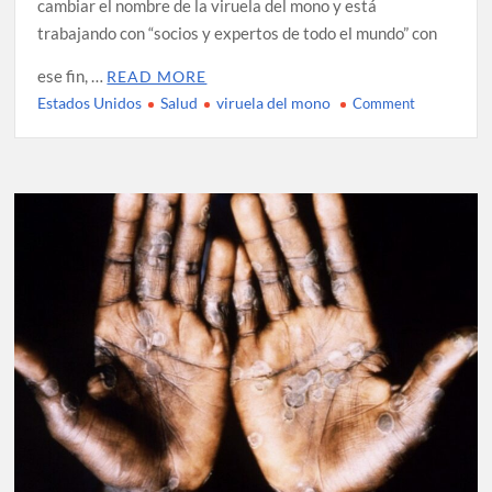
cambiar el nombre de la viruela del mono y está
trabajando con “socios y expertos de todo el mundo” con
ese fin, …
READ MORE
Estados Unidos
Salud
viruela del mono
on
Comment
La
OMS
cambiará
el
nombre
de
la
viruela
del
mono
tras
ser
tildado
por
científicos
de