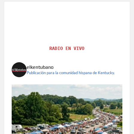
viruela
del
mono
RADIO EN VIVO
elkentubano
Publicación para la comunidad hispana de Kentucky.