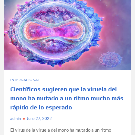
viruela
del
mono
INTERNACIONAL
Científicos sugieren que la viruela del
mono ha mutado a un ritmo mucho más
rápido de lo esperado
admin
June 27, 2022
El virus de la viruela del mono ha mutado a un ritmo