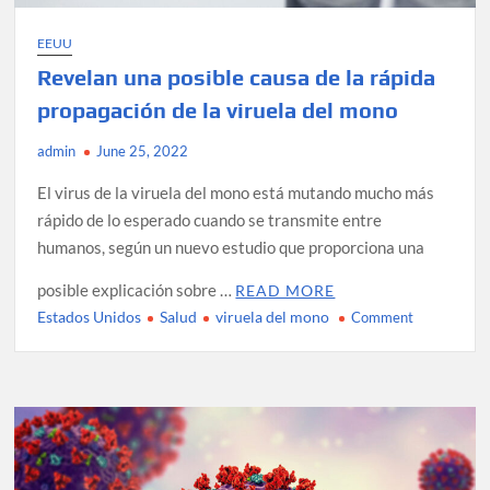
de
lo
EEUU
esperado
Revelan una posible causa de la rápida
propagación de la viruela del mono
admin
June 25, 2022
El virus de la viruela del mono está mutando mucho más
rápido de lo esperado cuando se transmite entre
humanos, según un nuevo estudio que proporciona una
posible explicación sobre …
READ MORE
Estados Unidos
Salud
viruela del mono
on
Comment
Revelan
una
posible
causa
de
la
rápida