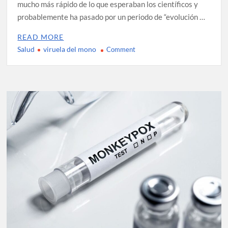
mucho más rápido de lo que esperaban los científicos y
probablemente ha pasado por un periodo de “evolución …
READ MORE
Salud
viruela del mono
on
Comment
Científicos
sugieren
que
la
viruela
del
mono
ha
mutado
a
un
ritmo
mucho
más
rápido