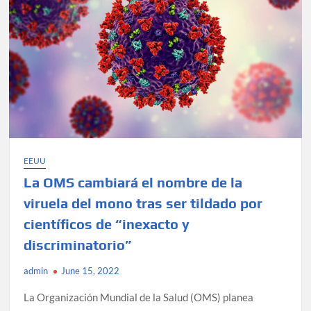
propagación
de
la
viruela
del
mono
EEUU
La OMS cambiará el nombre de la
viruela del mono tras ser tildado por
científicos de “inexacto y
discriminatorio”
admin
June 15, 2022
La Organización Mundial de la Salud (OMS) planea