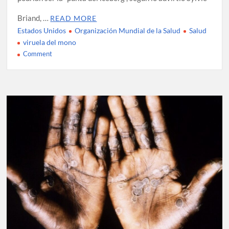
Briand, …
READ MORE
Estados Unidos
Organización Mundial de la Salud
Salud
viruela del mono
on
Comment
OMS
estima
que
actual
brote
de
viruela
del
mono
podría
ser
“la
punta
del
iceberg”