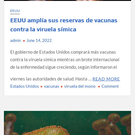
“inexacto
EEUU
y
discriminato
EEUU amplía sus reservas de vacunas
contra la viruela símica
admin
June 14, 2022
El gobierno de Estados Unidos comprará más vacunas
contra la viruela símica mientras un brote internacional
de la enfermedad sigue creciendo, según informaron el
viernes las autoridades de salud. Hasta …
READ MORE
Estados Unidos
vacunas
viruela del mono
on
Comment
EEUU
amplía
sus
reservas
de
vacunas
contra