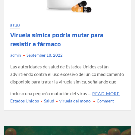
EEUU
Viruela símica podría mutar para
resistir a fármaco
admin
September 18, 2022
Las autoridades de salud de Estados Unidos están
advirtiendo contra el uso excesivo del único medicamento
disponible para tratar la viruela símica, señalando que
incluso una pequeña mutación del virus …
READ MORE
Estados Unidos
Salud
viruela del mono
on
Comment
Viruela
símica
podría
mutar
para