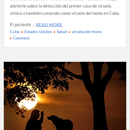
advierte sobre la detección del primer caso de viruela
símica o también conocida como viruela del mono en Cuba.
El paciente …
READ MORE
Cuba
Estados Unidos
Salud
viruela del mono
on
Comment
La
viruela
del
mono
llega
a
Cuba:
Minsap
reporta
paciente
en
estado
crítico