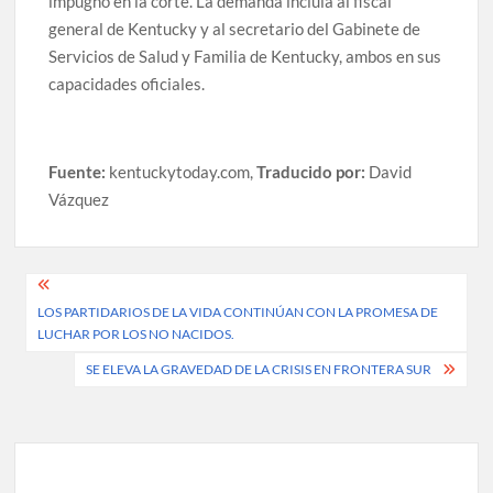
impugnó en la corte. La demanda incluía al fiscal
general de Kentucky y al secretario del Gabinete de
Servicios de Salud y Familia de Kentucky, ambos en sus
capacidades oficiales.
Fuente:
kentuckytoday.com,
Traducido por:
David
Vázquez
Post
LOS PARTIDARIOS DE LA VIDA CONTINÚAN CON LA PROMESA DE
navigation
LUCHAR POR LOS NO NACIDOS.
SE ELEVA LA GRAVEDAD DE LA CRISIS EN FRONTERA SUR