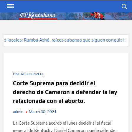
Skip
Search
to
content
EL KENTUBANO
Publicación cubana para la
cubana para la comunidad
hispana de Kentucky
 locales: Rumba Ashé, raíces cubanas que siguen conquistando e
UNCATEGORIZED
Corte Suprema para decidir el
derecho de Cameron a defender la ley
relacionada con el aborto.
admin
March 30, 2021
La Corte Suprema acordó el lunes decidir si el fiscal
general de Kentucky, Daniel Cameron, puede defender