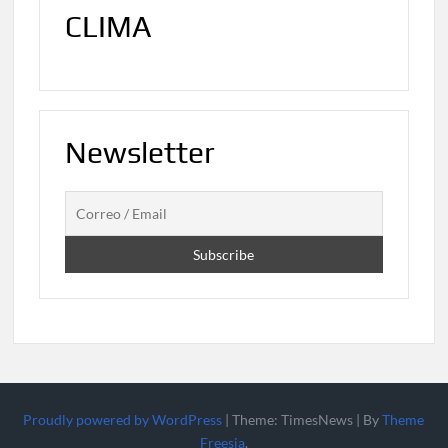
CLIMA
Newsletter
Proudly powered by WordPress
|
Theme: TimesNews
|
By
Theme
Freesia
.