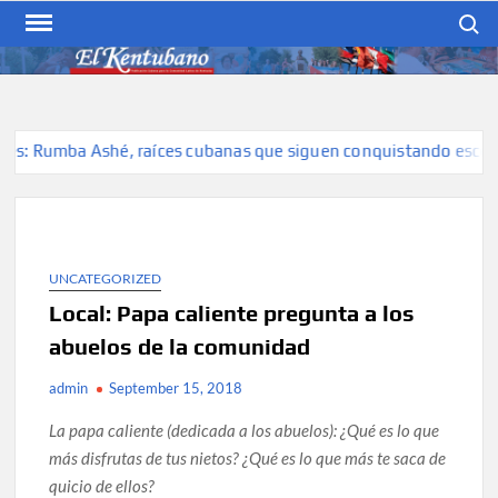
Skip
Search
to
content
EL KENTUBANO
Publicación cubana para la
cubana para la comunidad
hispana de Kentucky
: Rumba Ashé, raíces cubanas que siguen conquistando escenari
UNCATEGORIZED
Local: Papa caliente pregunta a los
abuelos de la comunidad
admin
September 15, 2018
La papa caliente (dedicada a los abuelos): ¿Qué es lo que
más disfrutas de tus nietos? ¿Qué es lo que más te saca de
quicio de ellos?