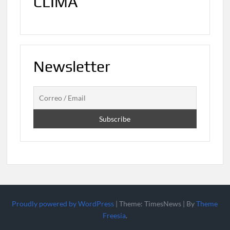
CLIMA
Newsletter
Proudly powered by WordPress
|
Theme: TimesNews
|
By
Theme
Freesia
.