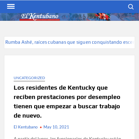
Skip
Search
to
content
EL KENTUBANO
Publicación cubana para la
cubana para la comunidad
hispana de Kentucky
 Rumba Ashé, raíces cubanas que siguen conquistando escenarios
UNCATEGORIZED
Los residentes de Kentucky que
reciben prestaciones por desempleo
tienen que empezar a buscar trabajo
de nuevo.
El Kentubano
May 10, 2021
A partir del lunes, los funcionarios de Kentucky están