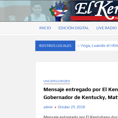
Skip
to
EL
Publicación
content
cubana
KENTUBANO
para la
INICIO
EDICIÓN DIGITAL
LIVE RADIO
cubana
para la
comunidad
sito
Rostros locales: Lianny Vega, cuando el ritmo se co
ROSTROS LOCALES
hispana de
Kentucky
UNCATEGORIZED
Mensaje entregado por El Kent
Gobernador de Kentucky, Matt
admin
October 29, 2018
Mensaje entregado por El Kentubano dura