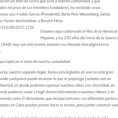
ión sin fines de lucros que sirve a nuestra comunidad, y que
tados recursos de sus miembros fundadores, ha realizado cosas
rsonas son: Freddy García (Presidente), Berta Polo Weyemberg, Geiser
r Yurian Santiesteban, y Braulio Mesa.
Estamos aquí celebrando el Mes de la Herencia
Hispana, y los 150 años del inicio de la Guerra 
868); hoy, con este evento, estamos escribiendo otra página en la
.
ue explican el éxito de nuestra comunidad:
cky, nuestro segundo hogar. Somos privilegiados de vivir en esta gran
 donde cualquiera puede alcanzar lo que se proponga (¡ustedes son un
a libertad, en donde podemos expresar nuestras ideas con sinceridad, sin
donde podemos votar y elegir democráticamente a nuestros líderes; y en
 revista como El Kentubano, que incluya artículos con diferentes puntos 
rmanos en Cuba puedan pronto hacer lo mismo, para juntos construir un