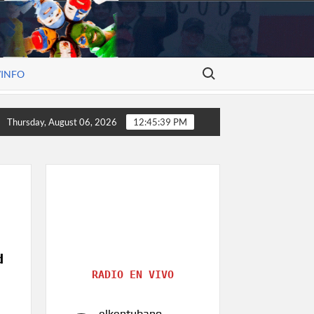
Search for:
/INFO
truye historia, el arte de Alexander V. Molina
Rostros lo
Thursday, August 06, 2026
12:45:39 PM
d
RADIO EN VIVO
elkentubano