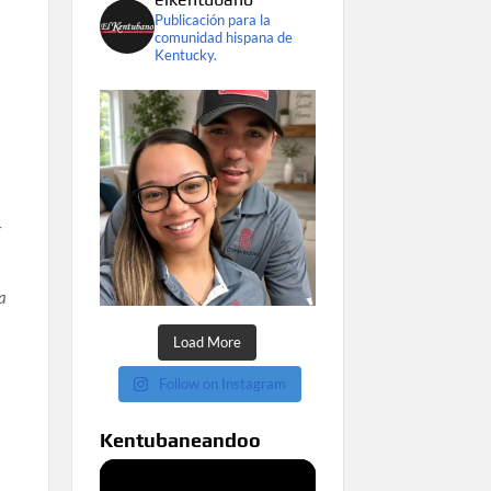
Publicación para la
comunidad hispana de
Kentucky.
-
a
Load More
Follow on Instagram
Kentubaneandoo