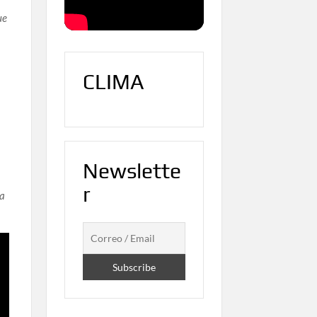
ue
CLIMA
Newslette
r
ga