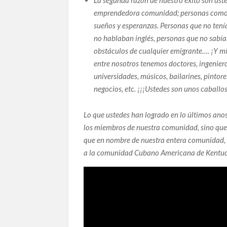
La segunda razón de nuestro éxito son uste
emprendedora comunidad; personas como los
sueños y esperanzas. Personas que no ten
no hablaban inglés, personas que no sabían
obstáculos de cualquier emigrante…. ¡Y m
entre nosotros tenemos doctores, ingenieros
universidades, músicos, bailarines, pintor
negocios, etc. ¡¡¡Ustedes son unos caballos
Lo que ustedes han logrado en lo últimos anos,
los miembros de nuestra comunidad, sino que 
que en nombre de nuestra entera comunidad, 
a la comunidad Cubano Americana de Kentu