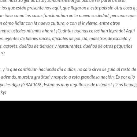
des, nuestra gente. Estoy sumamente orgulloso de ser parte de esta
 que están presente hoy aquí, que llegaron a este país sin otra cosa q
ían idea como las cosas funcionaban en la nueva sociedad, personas que
 cómo lidiar con la nueva cultura, o con el invierno, entre otros
írense ustedes mismos ahora! ¡Cuántas buenas cosas han logrado! Aquí
, agentes de bienes raíces, oficiales de policía, maestros de escuela y
es, actores, dueños de tiendas y restaurantes, dueños de otros pequeños
!!!
 y lo que continúan haciendo día a días, no solo sirve de guía al resto de
además, muestra gratitud y respeto a esta grandiosa nación. Es por ello
yo les digo ¡GRACIAS! ¡Estamos muy orgullosos de ustedes! ¡Dios bendi
cky!