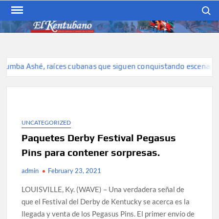
Skip
Search
to
content
EL KENTUBANO
Publicación cubana para la
cubana para la comunidad
hispana de Kentucky
umba Ashé, raíces cubanas que siguen conquistando escenarios
UNCATEGORIZED
Paquetes Derby Festival Pegasus
Pins para contener sorpresas.
admin
February 23, 2021
LOUISVILLE, Ky. (WAVE) – Una verdadera señal de
que el Festival del Derby de Kentucky se acerca es la
llegada y venta de los Pegasus Pins. El primer envío de