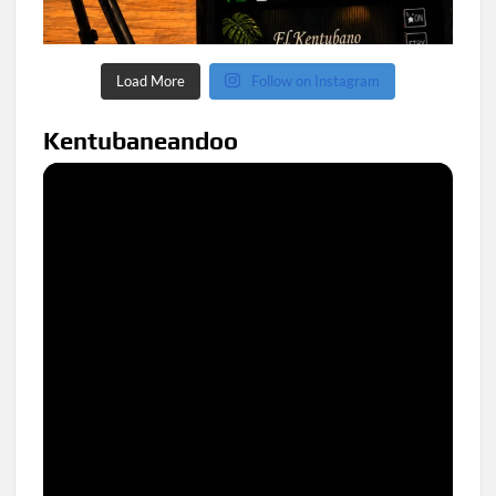
Load More
Follow on Instagram
Kentubaneandoo