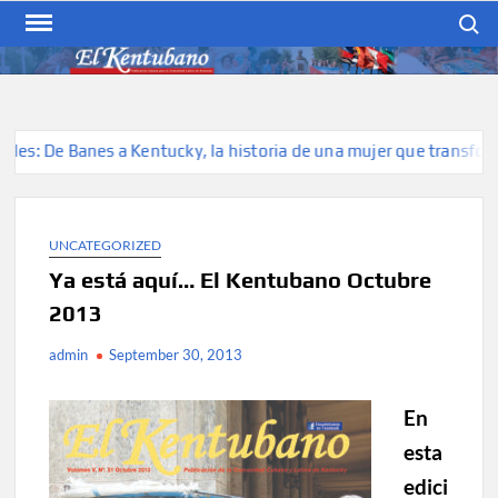
Skip
Search
to
content
EL KENTUBANO
Publicación cubana para la
cubana para la comunidad
hispana de Kentucky
s: De Banes a Kentucky, la historia de una mujer que transforma b
UNCATEGORIZED
Ya está aquí… El Kentubano Octubre
2013
admin
September 30, 2013
En
esta
edici