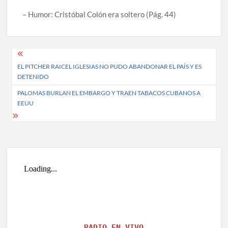
– Humor: Cristóbal Colón era soltero
(Pág. 44)
Post
EL PITCHER RAICEL IGLESIAS NO PUDO ABANDONAR EL PAÍS Y ES
navigation
DETENIDO
PALOMAS BURLAN EL EMBARGO Y TRAEN TABACOS CUBANOS A
EEUU
RADIO EN VIVO