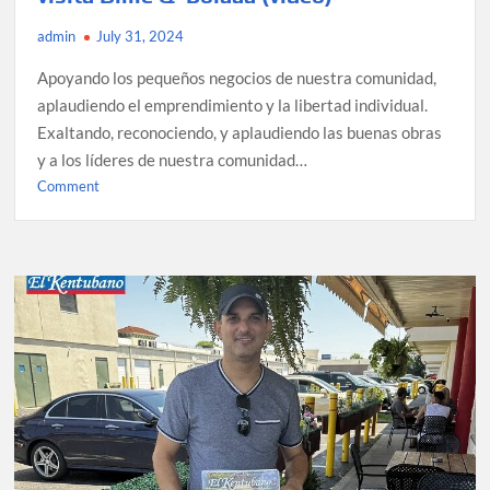
admin
July 31, 2024
Apoyando los pequeños negocios de nuestra comunidad,
aplaudiendo el emprendimiento y la libertad individual.
Exaltando, reconociendo, y aplaudiendo las buenas obras
y a los líderes de nuestra comunidad…
on
Comment
Serie
Kentubaneandooo:
⁠El
Kentubano
visita
Dime
Q’
Bolaaa
(video)