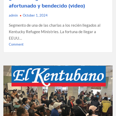
afortunado y bendecido (video)
admin
October 1, 2024
Segmento de una de las charlas a los recién llegados al
Kentucky Refugee Ministries. La fortuna de llegar a
EEUU…
on
Comment
¿Recién
llegado
a
EEUU?
Usted
es
afortunado
y
bendecido
(video)