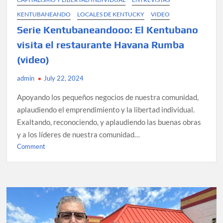
KENTUBANEANDO
LOCALES DE KENTUCKY
VIDEO
Serie Kentubaneandooo: ​⁠​⁠​⁠​⁠El Kentubano
visita el restaurante Havana Rumba
(video)
admin
July 22, 2024
Apoyando los pequeños negocios de nuestra comunidad,
aplaudiendo el emprendimiento y la libertad individual.
Exaltando, reconociendo, y aplaudiendo las buenas obras
y a los líderes de nuestra comunidad…
on
Comment
Serie
Kentubaneandooo:
⁠El
Kentubano
visita
el