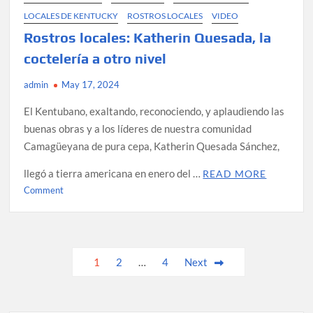
LOCALES DE KENTUCKY
ROSTROS LOCALES
VIDEO
Rostros locales: Katherin Quesada, la
coctelería a otro nivel
admin
May 17, 2024
El Kentubano, exaltando, reconociendo, y aplaudiendo las
buenas obras y a los líderes de nuestra comunidad
Camagüeyana de pura cepa, Katherin Quesada Sánchez,
llegó a tierra americana en enero del …
READ MORE
on
Comment
Rostros
locales:
Katherin
Quesada,
Posts
1
2
…
4
Next
la
pagination
coctelería
a
otro