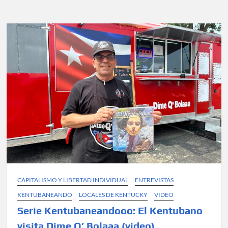
llegado
a
EEUU?
Sea
honesto,
respete
las
leyes
de
este
país
que
lo
acogió
(video)
CAPITALISMO Y LIBERTAD INDIVIDUAL
ENTREVISTAS
KENTUBANEANDO
LOCALES DE KENTUCKY
VIDEO
Serie Kentubaneandooo: ​⁠​⁠​⁠​⁠El Kentubano
visita Dime Q’ Bolaaa (video)