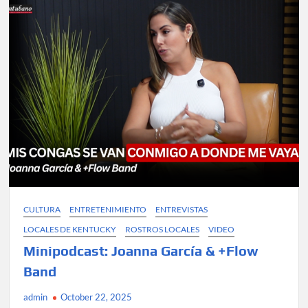
&
Havana
Rumba
CULTURA
ENTRETENIMIENTO
ENTREVISTAS
LOCALES DE KENTUCKY
ROSTROS LOCALES
VIDEO
Minipodcast: Joanna García & +Flow
Band
admin
October 22, 2025