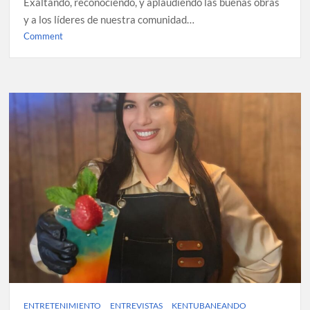
Exaltando, reconociendo, y aplaudiendo las buenas obras
y a los líderes de nuestra comunidad…
on
Comment
Serie
Kentubaneandooo:
⁠El
Kentubano
visita
el
Restaurante
Mi
Sueño
(video)
ENTRETENIMIENTO
ENTREVISTAS
KENTUBANEANDO