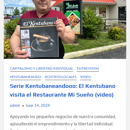
restaurante
Havana
Rumba
(video)
CAPITALISMO Y LIBERTAD INDIVIDUAL
ENTREVISTAS
KENTUBANEANDO
ROSTROS LOCALES
VIDEO
Serie Kentubaneandooo: ​⁠​⁠​⁠​⁠El Kentubano
visita el Restaurante Mi Sueño (video)
admin
June 14, 2024
Apoyando los pequeños negocios de nuestra comunidad,
aplaudiendo el emprendimiento y la libertad individual.