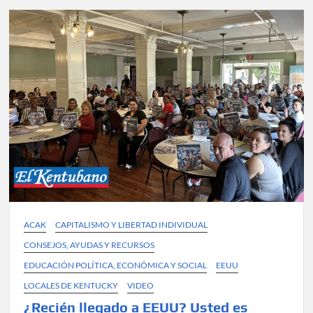
Oficial
de
la
Policía de
Louisville,
KY
ACAK
CAPITALISMO Y LIBERTAD INDIVIDUAL
CONSEJOS, AYUDAS Y RECURSOS
EDUCACIÓN POLÍTICA, ECONÓMICA Y SOCIAL
EEUU
LOCALES DE KENTUCKY
VIDEO
¿Recién llegado a EEUU? Usted es