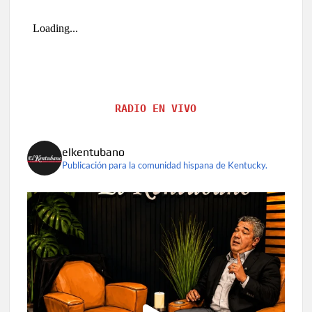
nivel
RADIO EN VIVO
elkentubano
Publicación para la comunidad hispana de Kentucky.