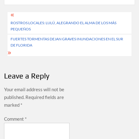
Post
ROSTROS LOCALES: LULÚ, ALEGRANDO EL ALMA DE LOS MÁS
navigation
PEQUEÑOS
FUERTES TORMENTAS DEJAN GRAVES INUNDACIONES EN EL SUR
DE FLORIDA
Leave a Reply
Your email address will not be
published.
Required fields are
marked
*
Comment
*