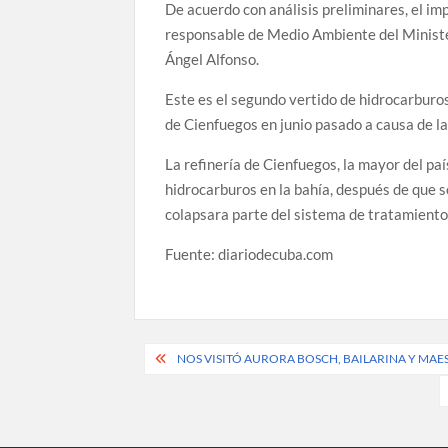
De acuerdo con análisis preliminares, el imp
responsable de Medio Ambiente del Minist
Ángel Alfonso.
Este es el segundo vertido de hidrocarburos
de Cienfuegos en junio pasado a causa de la
La refinería de Cienfuegos, la mayor del p
hidrocarburos en la bahía, después de que s
colapsara parte del sistema de tratamiento
Fuente: diariodecuba.com
Post
NOS VISITÓ AURORA BOSCH, BAILARINA Y MAE
navigation