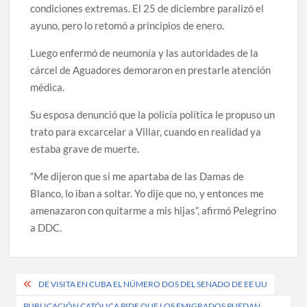
condiciones extremas. El 25 de diciembre paralizó el
ayuno, pero lo retomó a principios de enero.
Luego enfermó de neumonía y las autoridades de la
cárcel de Aguadores demoraron en prestarle atención
médica.
Su esposa denunció que la policía política le propuso un
trato para excarcelar a Villar, cuando en realidad ya
estaba grave de muerte.
“Me dijeron que si me apartaba de las Damas de
Blanco, lo iban a soltar. Yo dije que no, y entonces me
amenazaron con quitarme a mis hijas”, afirmó Pelegrino
a DDC.
Post
DE VISITA EN CUBA EL NÚMERO DOS DEL SENADO DE EE UU
navigation
PUBLICACIÓN CATÓLICA PIDE QUE LOS EMIGRADOS PUEDAN