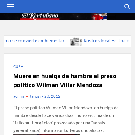
Skip
Search
to
content
EL KENTUBANO
Publicación cubana para la
cubana para la comunidad
hispana de Kentucky
 se convierte en bienestar
Rostros locales: Una mirada qu
CUBA
Muere en huelga de hambre el preso
político Wilman Villar Mendoza
admin
January 20, 2012
El preso político Wilman Villar Mendoza, en huelga de
hambre desde hace varios días, murió víctima de un
“fallo multiorgánico” provocado por una “sepsis
generalizada”, informaron tuiteros oficialistas.