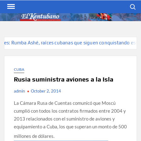
Skip
Search
to
content
EL KENTUBANO
Publicación cubana para la
cubana para la comunidad
hispana de Kentucky
s: Rumba Ashé, raíces cubanas que siguen conquistando escenari
CUBA
Rusia suministra aviones a la Isla
admin
October 2, 2014
La Cámara Rusa de Cuentas comunicó que Moscú
cumplió con todos los contratos firmados entre 2004 y
2013 relacionados con el suministro de aviones y
equipamiento a Cuba, los que superan un monto de 500
millones de dólares.