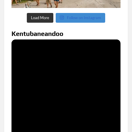
Load More
Follow on Instagram
Kentubaneandoo