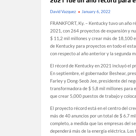
2021 fue un año récord para 
David Vazquez
January 6, 2022
FRANKFORT, Ky. – Kentucky tuvo un año réc
2021, con 264 proyectos de expansión y nu
$ 11,2 mil millones y crear más de 18,100 
de Kentucky para proyectos en todo el esta
con respecto al año anterior y la segunda m
El récord de Kentucky en 2021 incluyó el p
En septiembre, el gobernador Beshear, presi
Farley y Dong-Seob Jee, presidente del neg
transformadora de $ 5,8 mil millones para 
que crear 5,000 puestos de trabajo y coloca
El proyecto récord está en el centro del cr
más de 40 anuncios por un total de $ 6.7 m
completo, a medida que las empresas del s
dependerá más de la energía eléctrica. Los