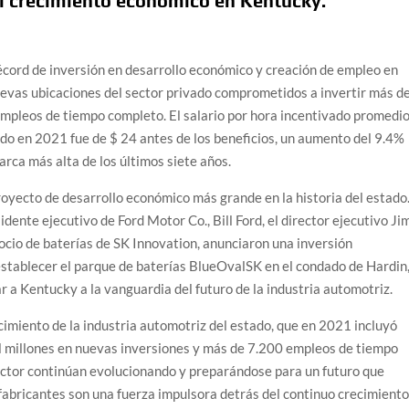
el crecimiento económico en Kentucky.
ord de inversión en desarrollo económico y creación de empleo en
evas ubicaciones del sector privado comprometidos a invertir más d
empleos de tiempo completo. El salario por hora incentivado promedi
do en 2021 fue de $ 24 antes de los beneficios, un aumento del 9.4%
arca más alta de los últimos siete años.
royecto de desarrollo económico más grande en la historia del estado
dente ejecutivo de Ford Motor Co., Bill Ford, el director ejecutivo Ji
ocio de baterías de SK Innovation, anunciaron una inversión
establecer el parque de baterías BlueOvalSK en el condado de Hardin
r a Kentucky a la vanguardia del futuro de la industria automotriz.
ecimiento de la industria automotriz del estado, que en 2021 incluyó
il millones en nuevas inversiones y más de 7.200 empleos de tiempo
ector continúan evolucionando y preparándose para un futuro que
 fabricantes son una fuerza impulsora detrás del continuo crecimient