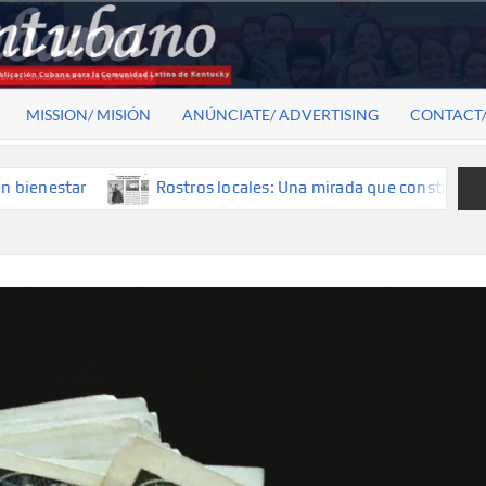
MISSION/ MISIÓN
ANÚNCIATE/ ADVERTISING
CONTACT
ar
Rostros locales: Una mirada que construye historia, el