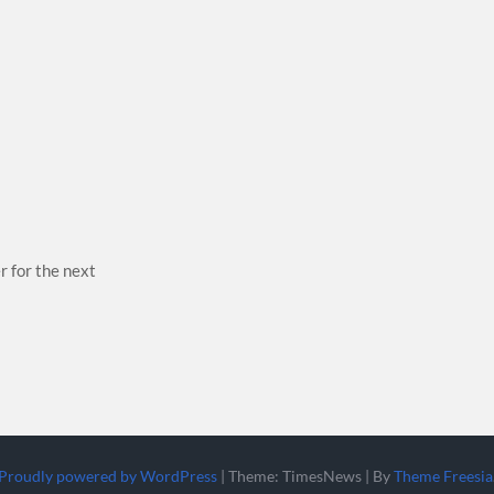
r for the next
Proudly powered by WordPress
|
Theme: TimesNews
|
By
Theme Freesia