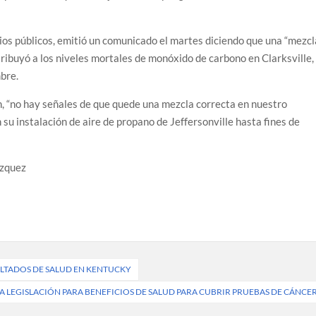
os públicos, emitió un comunicado el martes diciendo que una “mezcl
tribuyó a los niveles mortales de monóxido de carbono en Clarksville,
mbre.
n, “no hay señales de que quede una mezcla correcta en nuestro
 su instalación de aire de propano de Jeffersonville hasta fines de
zquez
ULTADOS DE SALUD EN KENTUCKY
 LEGISLACIÓN PARA BENEFICIOS DE SALUD PARA CUBRIR PRUEBAS DE CÁNCE