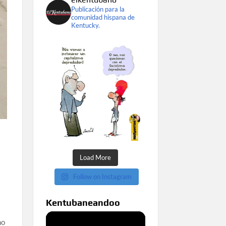
Publicación para la
comunidad hispana de
Kentucky.
Load More
Follow on Instagram
Kentubaneandoo
no