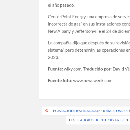
el año pasado.
CenterPoint Energy, una empresa de servici
incorrecta de gas” en sus instalaciones con
New Albany y Jeffersonville el 24 de dicie
La compañía dijo que después de su revisió
sistema”, pero detendrán las operaciones en
2023.
Fuente:
wlky.com,
Traducido por:
David Vá
Fuente foto:
www.newsweek.com
Post
LEGISLACIÓN DESTINADA A MEJORAR LOS RES
navigation
LEGISLADOR DE KENTUCKY PRESENTA