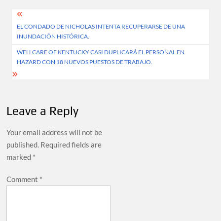
Post
EL CONDADO DE NICHOLAS INTENTA RECUPERARSE DE UNA
navigation
INUNDACIÓN HISTÓRICA.
WELLCARE OF KENTUCKY CASI DUPLICARÁ EL PERSONAL EN
HAZARD CON 18 NUEVOS PUESTOS DE TRABAJO.
Leave a Reply
Your email address will not be
published.
Required fields are
marked
*
Comment
*