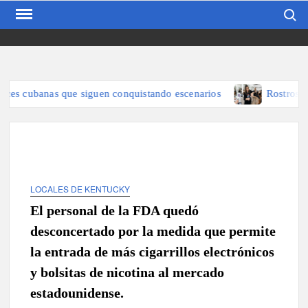
Search
Skip
to
content
EL KENTUBANO
Publicación cubana para la
cubana para la comunidad
hispana de Kentucky
es cubanas que siguen conquistando escenarios
Rostros local
LOCALES DE KENTUCKY
El personal de la FDA quedó
desconcertado por la medida que permite
la entrada de más cigarrillos electrónicos
y bolsitas de nicotina al mercado
estadounidense.