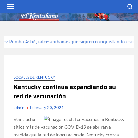
Skip
Search
to
content
EL KENTUBANO
Publicación cubana para la
cubana para la comunidad
hispana de Kentucky
: Rumba Ashé, raíces cubanas que siguen conquistando escenario
LOCALES DE KENTUCKY
Kentucky continúa expandiendo su
red de vacunación
admin
February 20, 2021
Veintiocho
sitios más de vacunación COVID-19 se abrirán a
medida que la red de inoculación de Kentucky crezca