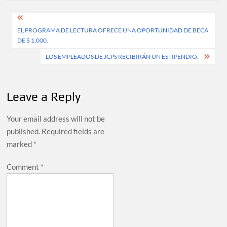
Post
EL PROGRAMA DE LECTURA OFRECE UNA OPORTUNIDAD DE BECA
navigation
DE $ 1,000.
LOS EMPLEADOS DE JCPS RECIBIRÁN UN ESTIPENDIO.
Leave a Reply
Your email address will not be
published.
Required fields are
marked
*
Comment
*