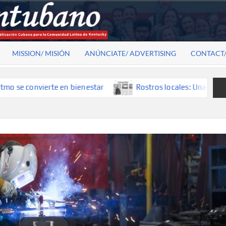
MISSION/ MISIÓN
ANÚNCIATE/ ADVERTISING
CONTACT
nvierte en bienestar
Rostros locales: Una mirada que con