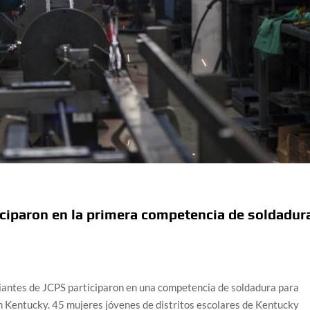
iciparon en la primera competencia de soldadur
antes de JCPS participaron en una competencia de soldadura para
en Kentucky. 45 mujeres jóvenes de distritos escolares de Kentucky