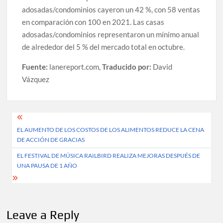
adosadas/condominios cayeron un 42 %, con 58 ventas
en comparación con 100 en 2021. Las casas
adosadas/condominios representaron un mínimo anual
de alrededor del 5 % del mercado total en octubre.
Fuente:
lanereport.com,
Traducido por:
David
Vázquez
Post
EL AUMENTO DE LOS COSTOS DE LOS ALIMENTOS REDUCE LA CENA
navigation
DE ACCIÓN DE GRACIAS
EL FESTIVAL DE MÚSICA RAILBIRD REALIZA MEJORAS DESPUÉS DE
UNA PAUSA DE 1 AÑO
Leave a Reply