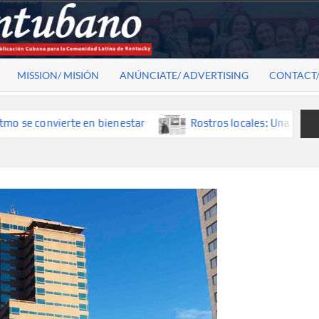
MISSION/ MISIÓN
ANÚNCIATE/ ADVERTISING
CONTACT
convierte en bienestar
Rostros locales: Una mirada que co