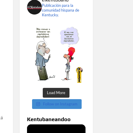
Publicación para la
comunidad hispana de
Kentucky.
Load More
Follow on Instagram
tá
Kentubaneandoo