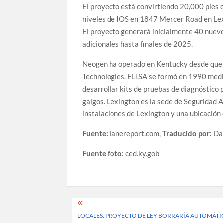
El proyecto está convirtiendo 20,000 pies c
niveles de IOS en 1847 Mercer Road en Lexin
El proyecto generará inicialmente 40 nuev
adicionales hasta finales de 2025.
Neogen ha operado en Kentucky desde que s
Technologies. ELISA se formó en 1990 medi
desarrollar kits de pruebas de diagnóstico 
galgos. Lexington es la sede de Seguridad 
instalaciones de Lexington y una ubicación 
Fuente:
lanereport.com,
Traducido por:
Da
Fuente foto:
ced.ky.gob
Post
LOCALES: PROYECTO DE LEY BORRARÍA AUTOMÁTI
navigation