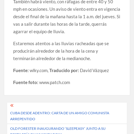
También habrá viento, con ráfagas de entre 40 y 50
mph en ocasiones. Un aviso de viento entra en vigencia
desde el final de la mañana hasta la 1 a.m. del jueves. Si
vas a salir durante las horas de la tarde, querrás
agarrar el equipo de lluvia.
Estaremos atentos a las lluvias racheadas que se
producirán alrededor de la hora de la cena y
terminarán alrededor de la medianoche.
Fuente:
wlky.com,
Traducido por:
David Vázquez
Fuente foto:
www.patch.com
Post
CUBA DESDE ADENTRO: CARTA DE UN AMIGO COMUNISTA
navigation
ARREPENTIDO
OLD FORESTER INAUGURANDO ‘SLEEPEASY’ JUNTO A SU