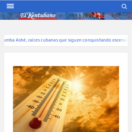
Skip
Search
to
content
EL KENTUBANO
Publicación cubana para la
cubana para la comunidad
hispana de Kentucky
mba Ashé, raíces cubanas que siguen conquistando escenarios