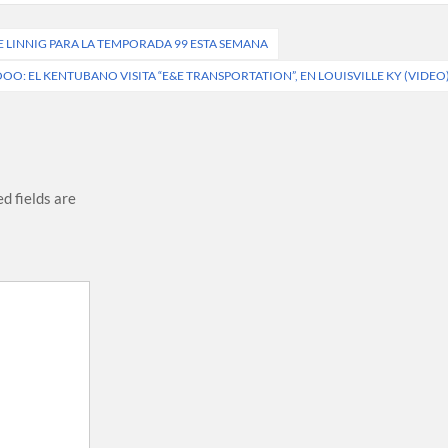
 LINNIG PARA LA TEMPORADA 99 ESTA SEMANA
: EL KENTUBANO VISITA “E&E TRANSPORTATION”, EN LOUISVILLE KY (VIDEO
d fields are