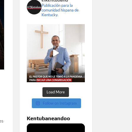
Publicación para la
comunidad hispana de
Kentucky.
Load More
Follow on Instagram
Kentubaneandoo
es