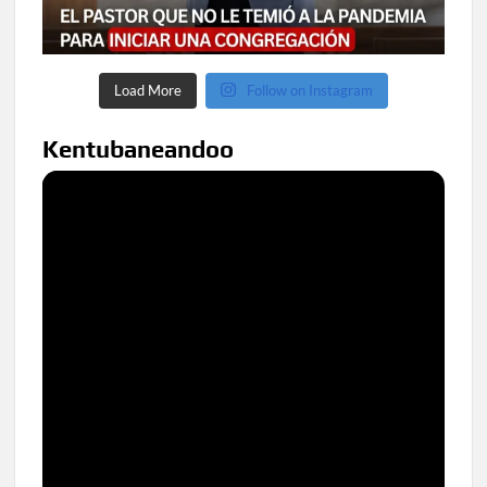
Load More
Follow on Instagram
Kentubaneandoo