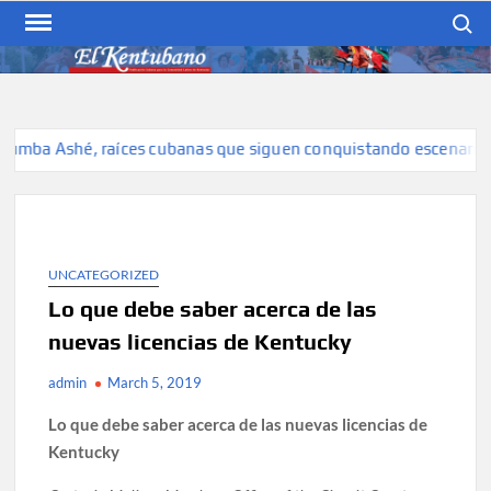
Skip
Search
to
content
EL KENTUBANO
Publicación cubana para la
cubana para la comunidad
hispana de Kentucky
a Ashé, raíces cubanas que siguen conquistando escenarios
UNCATEGORIZED
Lo que debe saber acerca de las
nuevas licencias de Kentucky
admin
March 5, 2019
Lo que debe saber acerca de las nuevas licencias de
Kentucky