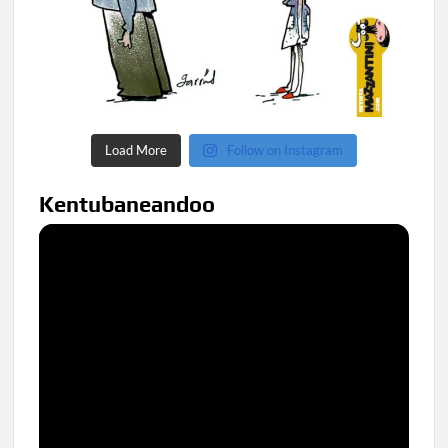
Load More
Follow on Instagram
Kentubaneandoo