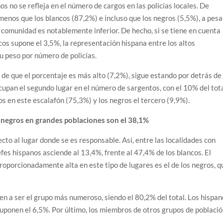
s no se refleja en el número de cargos en las policías locales. De
 menos que los blancos (87,2%) e incluso que los negros (5,5%), a pesa
 comunidad es notablemente inferior. De hecho, si se tiene en cuenta
cos supone el 3,5%, la representación hispana entre los altos
u peso por número de policías.
 de que el porcentaje es más alto (7,2%), sigue estando por detrás de
cupan el segundo lugar en el número de sargentos, con el 10% del tota
s en este escalafón (75,3%) y los negros el tercero (9,9%).
s negros en grandes poblaciones son el 38,1%
to al lugar donde se es responsable. Así, entre las localidades con
es hispanos asciende al 13,4%, frente al 47,4% de los blancos. El
oporcionadamente alta en este tipo de lugares es el de los negros, q
ven a ser el grupo más numeroso, siendo el 80,2% del total. Los hispa
suponen el 6,5%. Por último, los miembros de otros grupos de poblaci