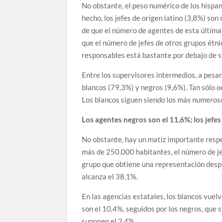
No obstante, el peso numérico de los hispano
hecho, los jefes de origen latino (3,8%) son
de que el número de agentes de esta última
que el número de jefes de otros grupos étni
responsables está bastante por debajo de s
Entre los supervisores intermedios, a pesar
blancos (79,3%) y negros (9,6%). Tan sólo o
Los blancos siguen siendo los más numeroso
Los agentes negros son el 11,6%; los jefe
No obstante, hay un matiz importante respec
más de 250.000 habitantes, el número de jef
grupo que obtiene una representación despr
alcanza el 38,1%.
En las agencias estatales, los blancos vuel
son el 10,4%, seguidos por los negros, que 
suponen el 2,4%.