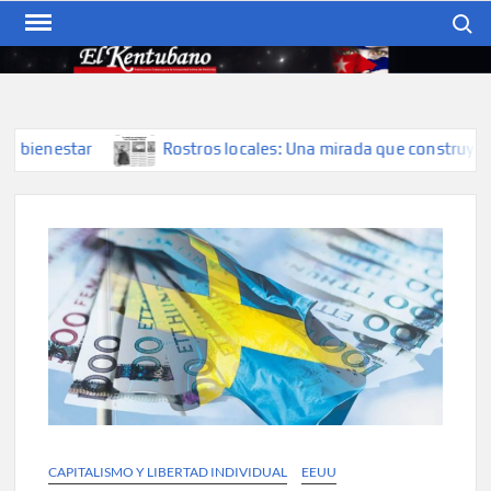
Skip
Search
to
content
EL KENTUBANO
Publicación cubana para la
cubana para la comunidad
hispana de Kentucky
nestar
Rostros locales: Una mirada que construye historia
CAPITALISMO Y LIBERTAD INDIVIDUAL
EEUU