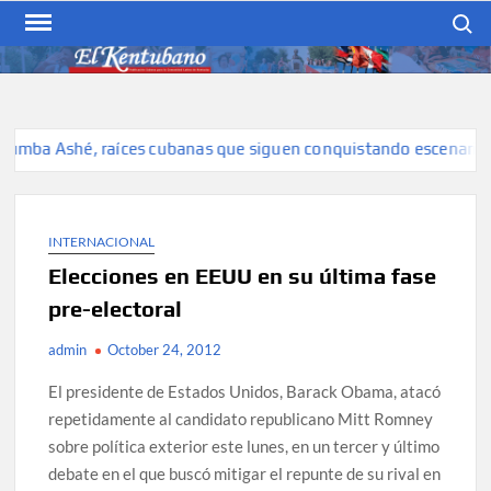
Skip
Search
to
content
EL KENTUBANO
Publicación cubana para la
cubana para la comunidad
hispana de Kentucky
ba Ashé, raíces cubanas que siguen conquistando escenarios
INTERNACIONAL
Elecciones en EEUU en su última fase
pre-electoral
admin
October 24, 2012
El presidente de Estados Unidos, Barack Obama, atacó
repetidamente al candidato republicano Mitt Romney
sobre política exterior este lunes, en un tercer y último
debate en el que buscó mitigar el repunte de su rival en